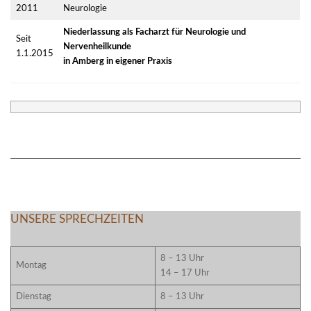
2011
Neurologie
Niederlassung als Facharzt für Neurologie und
Seit
Nervenheilkunde
1.1.2015
in Amberg in eigener Praxis
2023-
04-
11
UNSERE SPRECHZEITEN
8 – 13 Uhr
Montag
14 – 17 Uhr
Dienstag
8 – 13 Uhr