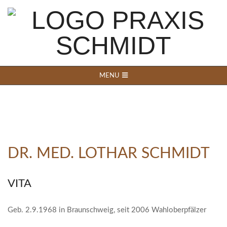
Skip
to
content
PRAXIS
Secondary
MENU
Navigation
FÜR
Menu
FÜR
NERVENHEILKUN
DR. MED. LOTHAR SCHMIDT
&
VITA
NEUROLOGIE
Geb. 2.9.1968 in Braunschweig, seit 2006 Wahloberpfälzer
IN