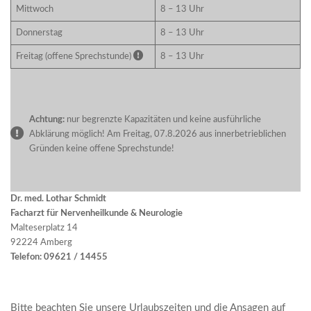
Mittwoch
8 – 13 Uhr
Donnerstag
8 – 13 Uhr
Freitag (offene Sprechstunde)
8 – 13 Uhr
Achtung:
nur begrenzte Kapazitäten und keine ausführliche
Abklärung möglich! Am Freitag, 07.8.2026 aus innerbetrieblichen
Gründen keine offene Sprechstunde!
Dr. med. Lothar Schmidt
Facharzt für Nervenheilkunde & Neurologie
Malteserplatz 14
92224 Amberg
Telefon: 09621 / 14455
Bitte beachten Sie unsere Urlaubszeiten und die Ansagen auf