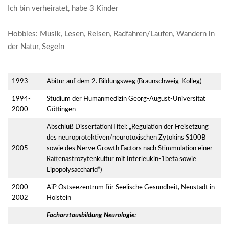
Ich bin verheiratet, habe 3 Kinder
AMBERG
Hobbies: Musik, Lesen, Reisen, Radfahren/Laufen, Wandern in
-
der Natur, Segeln
PRAXIS
1993
Abitur auf dem 2. Bildungsweg (Braunschweig-Kolleg)
DR.
1994-
Studium der Humanmedizin Georg-August-Universität
2000
Göttingen
LOTHAR
Abschluß Dissertation(Titel: „Regulation der Freisetzung
SCHMIDT
des neuroprotektiven/neurotoxischen Zytokins S100B
2005
sowie des Nerve Growth Factors nach Stimmulation einer
Rattenastrozytenkultur mit Interleukin-1beta sowie
Lipopolysaccharid“)
2000-
AiP Ostseezentrum für Seelische Gesundheit, Neustadt in
2002
Holstein
Facharztausbildung Neurologie: